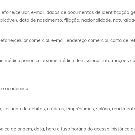
lefone/celular, e-mail, dados de documentos de identificação g
ável), data de nascimento, filiação, nacionalidade, naturalidade
efone/celular comercial, e-mail, endereço comercial, carta de refe
 médico periódico, exame médico demissional, informações sob
rico acadêmico;
 certidão de débitos, créditos, empréstimos, salário, rendimento
lógica de origem, data, hora e fuso horário do acesso, histórico 