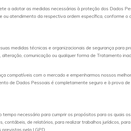
e a adotar as medidas necessárias à proteção dos Dados Pess
de ou atendimento da respectiva ordem específica, conforme o 
suas medidas técnicas e organizacionais de segurança para pr
da, alteração, comunicação ou qualquer forma de Tratamento inade
ança compatíveis com o mercado e empenharmos nossos melhor
nto de Dados Pessoais é completamente seguro e à prova de 
mpo necessário para cumprir os propósitos para os quais os co
, contábeis, de relatórios, para realizar trabalhos jurídicos, para
es previstas pela LGPD.