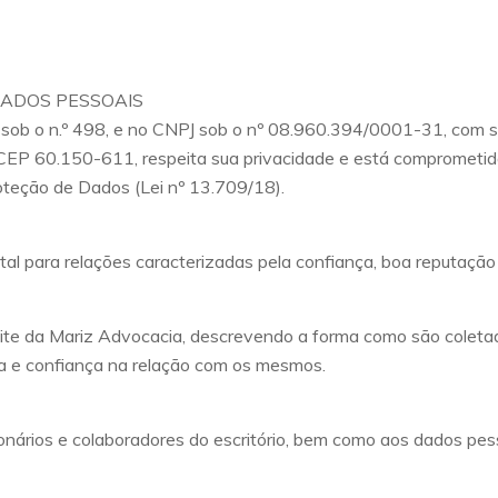
DADOS PESSOAIS
 sob o n.º 498, e no CNPJ sob o nº 08.960.394/0001-31, com 
 CEP 60.150-611, respeita sua privacidade e está comprometi
oteção de Dados (Lei nº 13.709/18).
l para relações caracterizadas pela confiança, boa reputação 
ite da Mariz Advocacia, descrevendo a forma como são coletada
a e confiança na relação com os mesmos.
ionários e colaboradores do escritório, bem como aos dados pes